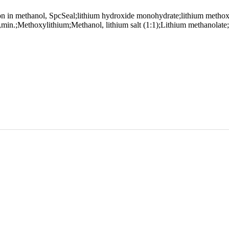
n in methanol, SpcSeal;lithium hydroxide monohydrate;lithium methoxi
ethoxylithium;Methanol, lithium salt (1:1);Lithium methanolate;Me