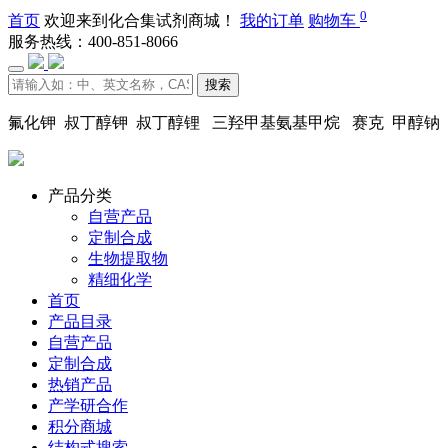
0
首页
欢迎来到化合集试剂商城！
我的订单
购物车
服务热线：400-851-8066
搜索
氟化钾 叔丁醇钾 叔丁醇锂 三羟甲基氨基甲烷 赛克 甲醇钠
产品分类
自营产品
定制合成
生物提取物
精细化学
首页
产品目录
自营产品
定制合成
热销产品
产学研合作
积分商城
结构式搜索