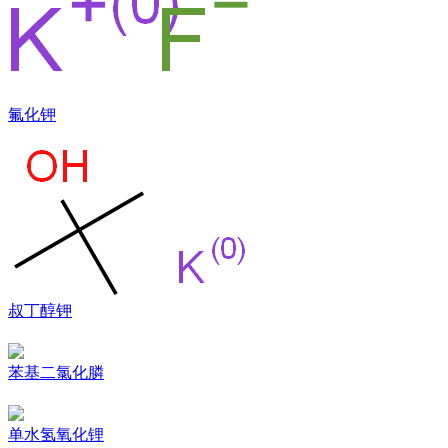
氟化钾
叔丁醇钾
苯基二氯化膦
单水氢氧化锂