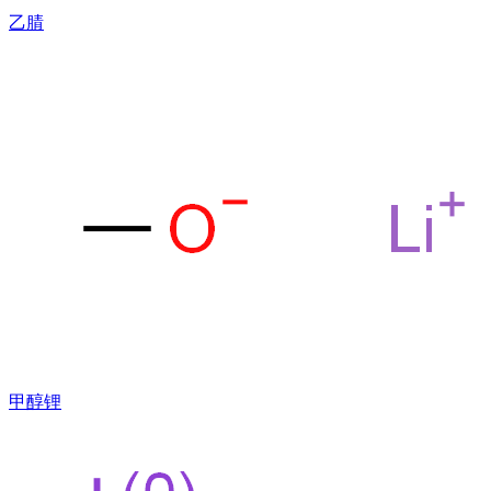
乙腈
甲醇锂