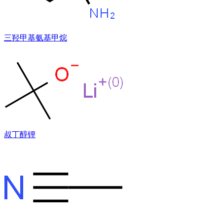
三羟甲基氨基甲烷
叔丁醇锂