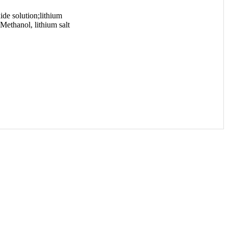
de solution;lithium
thanol, lithium salt