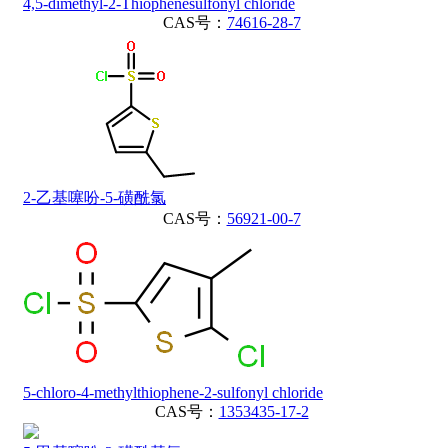
4,5-dimethyl-2-Thiophenesulfonyl chloride
CAS号：
74616-28-7
2-乙基噻吩-5-磺酰氯
CAS号：
56921-00-7
5-chloro-4-methylthiophene-2-sulfonyl chloride
CAS号：
1353435-17-2