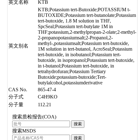
英文名称
KTB
KTB;Potassium tert-Butoxide;POTASSIUM t-
BUTOXIDE;Potassium tert-butanolate;Potassium
tert-butoxide, 1.8 M solution in THF,
SpcSeal;Potassium tert-butylate 1M in
THF;potassium,2-methylpropan-2-olate;2-methyl-
2-propanopotassiumsalt;2-Propanol,2-
methyl-,potassiumsalt;Potassium tert-butoxide,
英文别名
1M solution in tert-butanol, AcroSeal;Potassium
tert-butoxide, in isobutanol;Potassium tert-
butoxide, in isopropanol;Potassium tert-butoxide,
in t-butanol;Potassium tert-butoxide, in
tetrahydrofuran;Potassium Tertiary
Butoxide;potassium-butoxide;Tert-
butylalcohol,potassiumderivative
CAS No.
865-47-4
分子式
C4H9KO
分子量
112.21
搜索质检报告(COA)
搜索
搜索MSDS
搜索