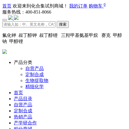
0
首页
欢迎来到化合集试剂商城！
我的订单
购物车
服务热线：400-851-8066
搜索
氟化钾 叔丁醇钾 叔丁醇锂 三羟甲基氨基甲烷 赛克 甲醇
钠 甲醇锂
产品分类
自营产品
定制合成
生物提取物
精细化学
首页
产品目录
自营产品
定制合成
热销产品
产学研合作
积分商城