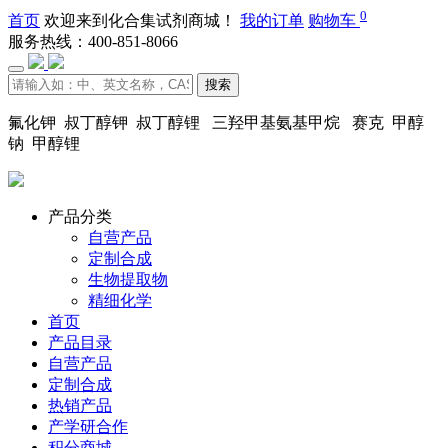
0
首页
欢迎来到化合集试剂商城！
我的订单
购物车
服务热线：400-851-8066
搜索
氟化钾 叔丁醇钾 叔丁醇锂 三羟甲基氨基甲烷 赛克 甲醇
钠 甲醇锂
产品分类
自营产品
定制合成
生物提取物
精细化学
首页
产品目录
自营产品
定制合成
热销产品
产学研合作
积分商城