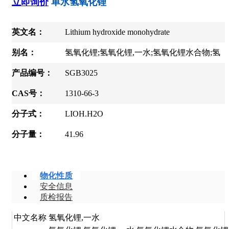
立即询价
单水氢氧化锂
英文名：
Lithium hydroxide monohydrate
别名：
氢氧化锂;氢氧化锂,一水;氢氧化锂水合物;氢
氧化锂单水合物;单水氢氧化锂;一水氢氧化锂;氢氧化锂一水
产品编号：
SGB3025
合物;一水合氢氧化锂;Fmoc-4-叔丁基-D-苯甘氨酸;氢氧化锂,
CAS号：
1310-66-3
AR;氢氧化锂,CP;氢氧化锂单水合物, ACS级;氫氧化鋰;1水含
分子式：
LIOH.H2O
氢氧化锂;电池级氢氧化锂;驻马店烧碱现货--本地实体厂家
分子量：
41.96
物化性质
安全信息
质检报告
中文名称
氢氧化锂,一水