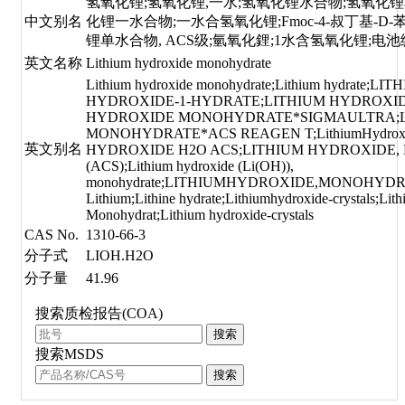
氢氧化锂;氢氧化锂,一水;氢氧化锂水合物;氢氧化
中文别名
化锂一水合物;一水合氢氧化锂;Fmoc-4-叔丁基-D-
锂单水合物, ACS级;氫氧化鋰;1水含氢氧化锂;电
英文名称
Lithium hydroxide monohydrate
Lithium hydroxide monohydrate;Lithium hydrate
HYDROXIDE-1-HYDRATE;LITHIUM HYDROXIDE H2
HYDROXIDE MONOHYDRATE*SIGMAULTRA;L
MONOHYDRATE*ACS REAGEN T;LithiumHydroxid
英文别名
HYDROXIDE H2O ACS;LITHIUM HYDROXIDE
(ACS);Lithium hydroxide (Li(OH)),
monohydrate;LITHIUMHYDROXIDE,MONOHYDR
Lithium;Lithine hydrate;Lithiumhydroxide-crystals;Li
Monohydrat;Lithium hydroxide-crystals
CAS No.
1310-66-3
分子式
LIOH.H2O
分子量
41.96
搜索质检报告(COA)
搜索
搜索MSDS
搜索