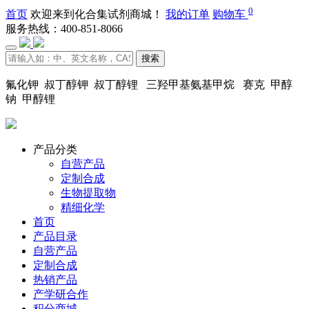
0
首页
欢迎来到化合集试剂商城！
我的订单
购物车
服务热线：400-851-8066
搜索
氟化钾 叔丁醇钾 叔丁醇锂 三羟甲基氨基甲烷 赛克 甲醇
钠 甲醇锂
产品分类
自营产品
定制合成
生物提取物
精细化学
首页
产品目录
自营产品
定制合成
热销产品
产学研合作
积分商城