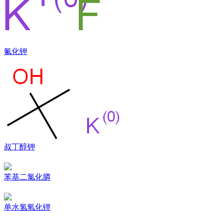
氟化钾
叔丁醇钾
苯基二氯化膦
单水氢氧化锂