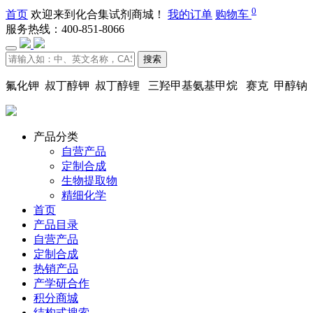
0
首页
欢迎来到化合集试剂商城！
我的订单
购物车
服务热线：400-851-8066
搜索
氟化钾 叔丁醇钾 叔丁醇锂 三羟甲基氨基甲烷 赛克 甲醇钠
产品分类
自营产品
定制合成
生物提取物
精细化学
首页
产品目录
自营产品
定制合成
热销产品
产学研合作
积分商城
结构式搜索