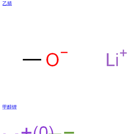
乙腈
甲醇锂