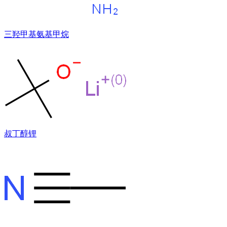
三羟甲基氨基甲烷
叔丁醇锂