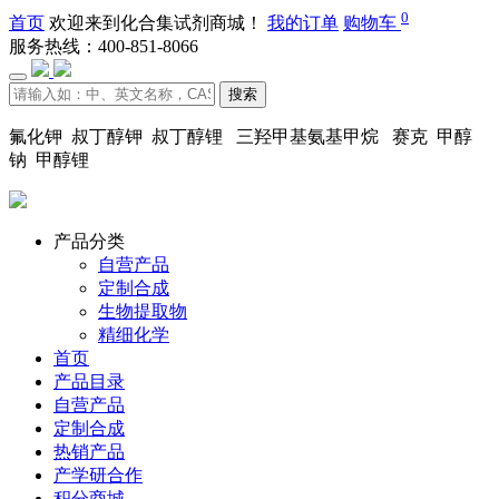
0
首页
欢迎来到化合集试剂商城！
我的订单
购物车
服务热线：400-851-8066
搜索
氟化钾 叔丁醇钾 叔丁醇锂 三羟甲基氨基甲烷 赛克 甲醇
钠 甲醇锂
产品分类
自营产品
定制合成
生物提取物
精细化学
首页
产品目录
自营产品
定制合成
热销产品
产学研合作
积分商城