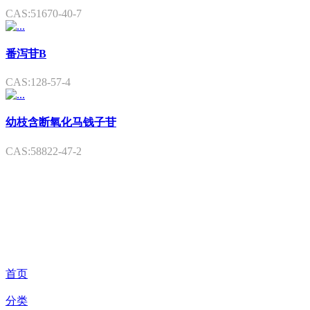
CAS:51670-40-7
番泻苷B
CAS:128-57-4
幼枝含断氧化马钱子苷
CAS:58822-47-2
首页
分类