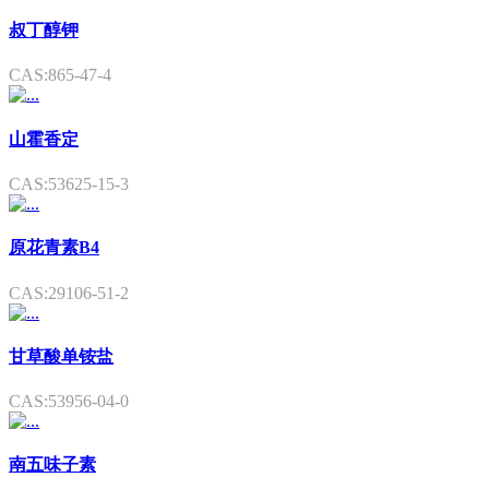
叔丁醇钾
CAS:865-47-4
山霍香定
CAS:53625-15-3
原花青素B4
CAS:29106-51-2
甘草酸单铵盐
CAS:53956-04-0
南五味子素