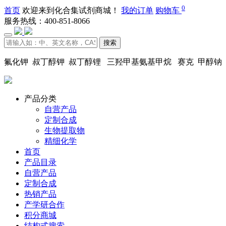
0
首页
欢迎来到化合集试剂商城！
我的订单
购物车
服务热线：400-851-8066
搜索
氟化钾 叔丁醇钾 叔丁醇锂 三羟甲基氨基甲烷 赛克 甲醇钠
产品分类
自营产品
定制合成
生物提取物
精细化学
首页
产品目录
自营产品
定制合成
热销产品
产学研合作
积分商城
结构式搜索