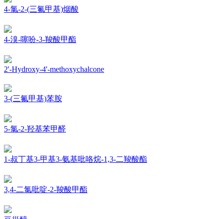
4-氯-2-(三氟甲基)烟酸
4-溴-噻吩-3-羧酸甲酯
2'-Hydroxy-4'-methoxychalcone
3-(三氟甲基)苯胺
5-氯-2-羟基苯甲醛
1-叔丁基3-甲基3-氨基吡咯烷-1,3-二羧酸酯
3,4-二氯吡啶-2-羧酸甲酯