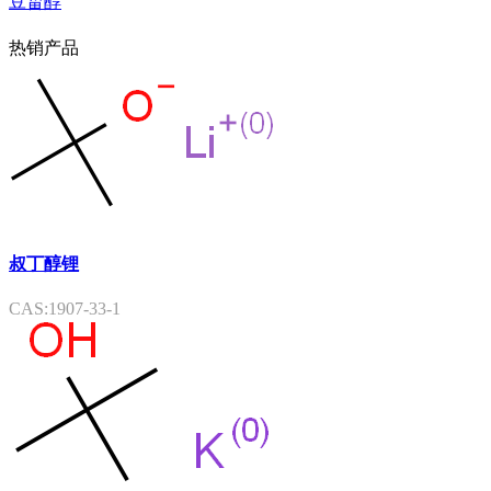
豆甾醇
热销产品
叔丁醇锂
CAS:1907-33-1