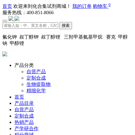
0
首页
欢迎来到化合集试剂商城！
我的订单
购物车
服务热线：400-851-8066
搜索
氟化钾 叔丁醇钾 叔丁醇锂 三羟甲基氨基甲烷 赛克 甲醇
钠 甲醇锂
产品分类
自营产品
定制合成
生物提取物
精细化学
首页
产品目录
自营产品
定制合成
热销产品
产学研合作
积分商城