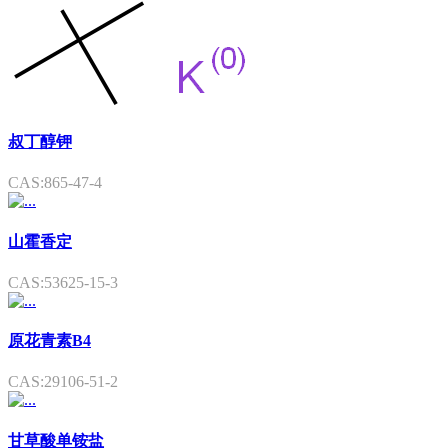
叔丁醇钾
CAS:865-47-4
山霍香定
CAS:53625-15-3
原花青素B4
CAS:29106-51-2
甘草酸单铵盐