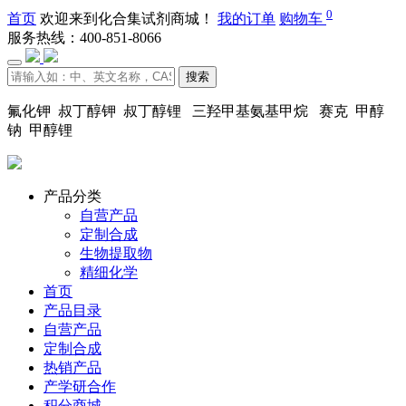
0
首页
欢迎来到化合集试剂商城！
我的订单
购物车
服务热线：400-851-8066
搜索
氟化钾 叔丁醇钾 叔丁醇锂 三羟甲基氨基甲烷 赛克 甲醇
钠 甲醇锂
产品分类
自营产品
定制合成
生物提取物
精细化学
首页
产品目录
自营产品
定制合成
热销产品
产学研合作
积分商城