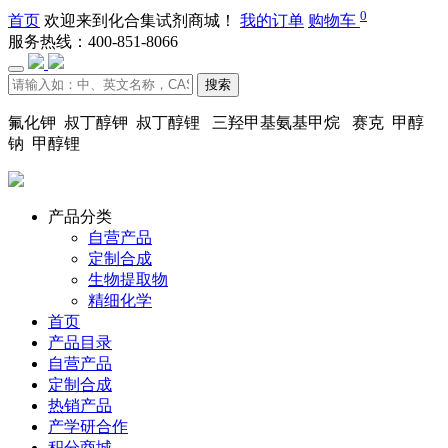
0
首页
欢迎来到化合集试剂商城！
我的订单
购物车
服务热线：400-851-8066
搜索
氟化钾 叔丁醇钾 叔丁醇锂 三羟甲基氨基甲烷 赛克 甲醇
钠 甲醇锂
产品分类
自营产品
定制合成
生物提取物
精细化学
首页
产品目录
自营产品
定制合成
热销产品
产学研合作
积分商城