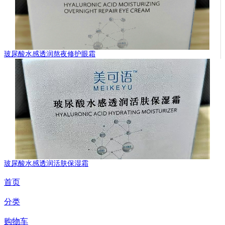
玻尿酸水感透润熬夜修护眼霜
玻尿酸水感透润活肤保湿霜
首页
分类
购物车