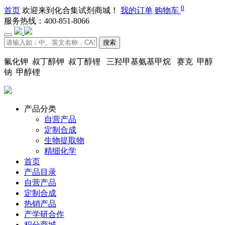
0
首页
欢迎来到化合集试剂商城！
我的订单
购物车
服务热线：400-851-8066
搜索
氟化钾 叔丁醇钾 叔丁醇锂 三羟甲基氨基甲烷 赛克 甲醇
钠 甲醇锂
产品分类
自营产品
定制合成
生物提取物
精细化学
首页
产品目录
自营产品
定制合成
热销产品
产学研合作
积分商城